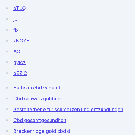
bTLQ
jU
fb
xNGZE
AG
gyIcz
bEZlC
Harlekin cbd vape öl
Cbd schwarzgoldbier
Beste terpene für schmerzen und entzündungen
Cbd gesamtgesundheit
Breckenridge gold cbd öl