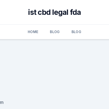
ist cbd legal fda
HOME
BLOG
BLOG
em